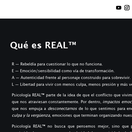
Qué es REAL™
R — Rebeldía para cuestionar lo que no funciona.
E — Emoción/sensibilidad como vía de transformación.
A — Autenticidad frente al personaje construido para sobrevivir.
L — Libertad para vivir con menos culpa, menos presión y más v
Psicología REAL™ parte de la idea de que el conflicto que vivim
que nos atraviesan constantemente. Por dentro,
impactos
emoci
que nos empuja a
desconectarnos
de lo que sentimos para enc
culpa y la vergüenza
, emociones que terminan organizando nuest
Psicología REAL™ no busca que pensemos mejor, sino qu