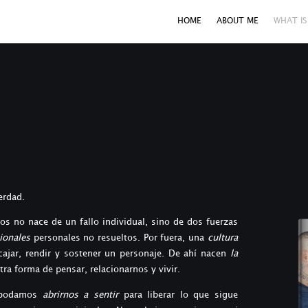
HOME
ABOUT ME
WHAT IS
erdad.
os no nace de un fallo individual, sino de dos fuerzas
onales
personales no resueltos. Por fuera, una
cultura
ajar, rendir y sostener un personaje. De ahí nacen
la
ra forma de pensar, relacionarnos y vivir.
e podamos
abrirnos a sentir
para liberar lo que sigue