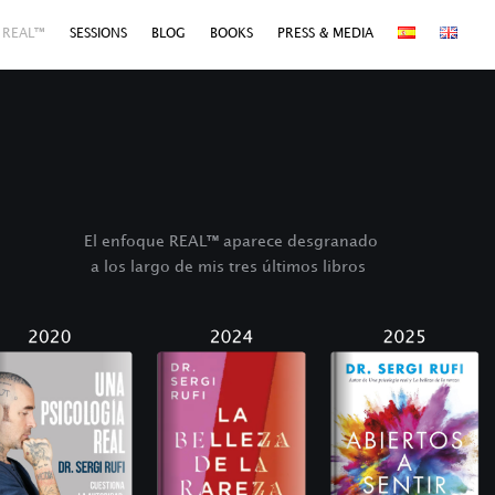
 REAL™
SESSIONS
BLOG
BOOKS
PRESS & MEDIA
El enfoque REAL
™
aparece desgranado
a los largo de mis tres últimos libros