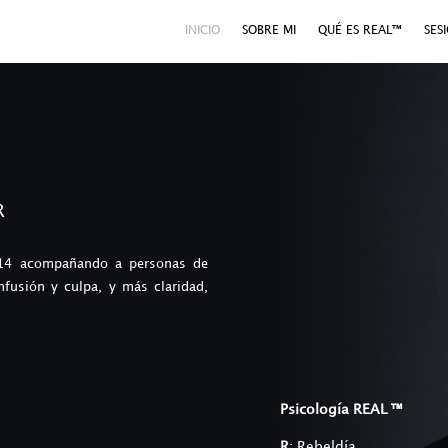
INICIO
SOBRE MI
QUÉ ES REAL™
SES
R
 y 14 acompañando a personas de
nfusión y culpa, y más claridad,
Psicología REAL ™
R
: Rebeldía